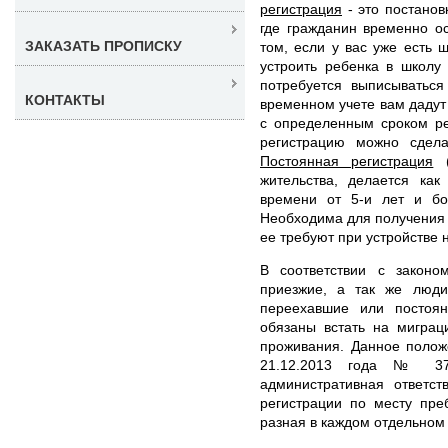
регистрация
- это постанов
где гражданин временно о
ЗАКАЗАТЬ ПРОПИСКУ
том, если у вас уже есть 
устроить ребенка в школу
потребуется выписываться
КОНТАКТЫ
временном учете вам дадут
с определенным сроком ре
регистрацию можно сдел
Постоянная регистрация
(
жительства, делается ка
времени от 5-и лет и бо
Необходима для получения и
ее требуют при устройстве н
В соответствии с законо
приезжие, а так же люд
переехавшие или постоя
обязаны встать на миграц
проживания. Данное полож
21.12.2013 года № 376
административная ответст
регистрации по месту пр
разная в каждом отдельном